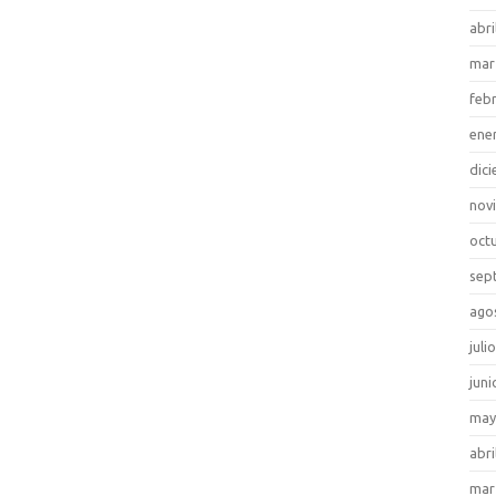
abri
mar
feb
ene
dic
nov
oct
sep
ago
juli
juni
may
abri
mar