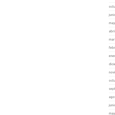
oct
juni
may
abri
mar
feb
ene
dic
nov
oct
sep
ago
juni
may