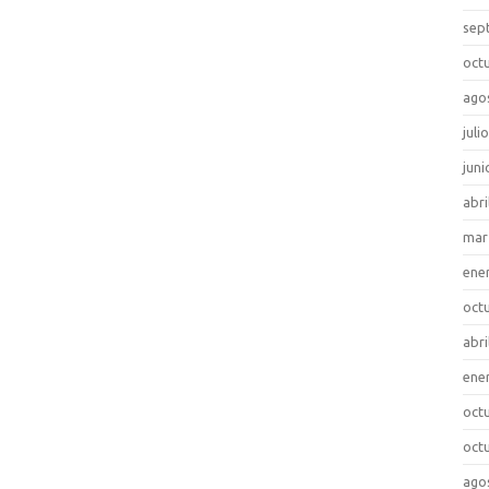
sep
oct
ago
juli
juni
abri
mar
ene
oct
abri
ene
oct
oct
ago