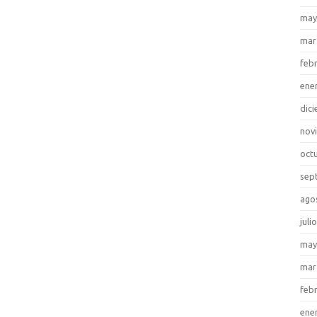
may
mar
feb
ene
dic
nov
oct
sep
ago
juli
may
mar
feb
ene