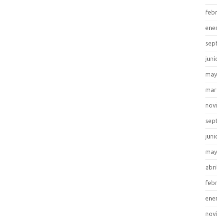
feb
ene
sep
juni
may
mar
nov
sep
juni
may
abri
feb
ene
nov