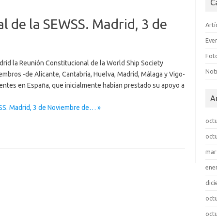
C
l de la SEWSS. Madrid, 3 de
Artí
Eve
Fot
rid la Reunión Constitucional de la World Ship Society
Noti
embros -de Alicante, Cantabria, Huelva, Madrid, Málaga y Vigo-
entes en España, que inicialmente habían prestado su apoyo a
A
SS. Madrid, 3 de Noviembre de… »
oct
oct
mar
ene
dic
oct
oct