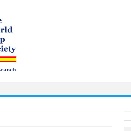
O
Busc