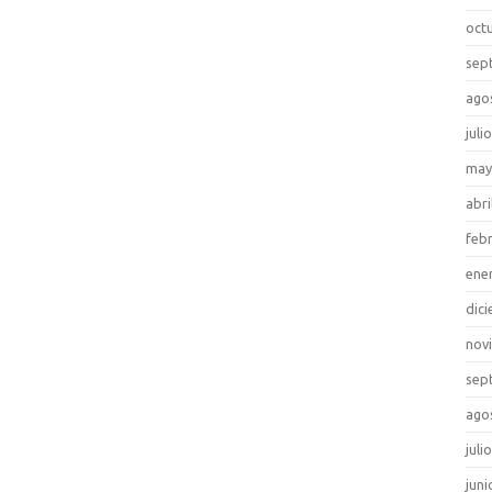
oct
sep
ago
juli
may
abri
feb
ene
dic
nov
sep
ago
juli
juni