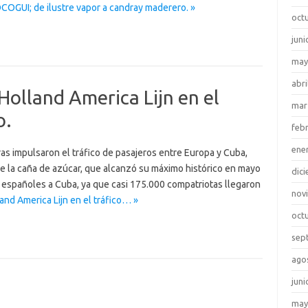
COGUI; de ilustre vapor a candray maderero. »
oct
juni
may
abri
Holland America Lijn en el
mar
o.
feb
ene
as impulsaron el tráfico de pasajeros entre Europa y Cuba,
e la caña de azúcar, que alcanzó su máximo histórico en mayo
dic
 españoles a Cuba, ya que casi 175.000 compatriotas llegaron
nov
and America Lijn en el tráfico… »
oct
sep
ago
juni
may