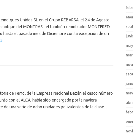
feb
ene
Remolques Unidos SL en el Grupo REBARSA, el 24 de Agosto
-a remolque del MONTRAS– el también remolcador MONTFRED
sep
o hasta el pasado mes de Diciembre con la excepción de un
juni
 »
may
mar
nov
sep
juni
ctoría de Ferrol de la Empresa Nacional Bazán el casco número
may
nto con el ALCA, había sido encargado por la naviera
abri
 de una serie de ocho unidades polivalentes de la clase…
feb
ene
nov