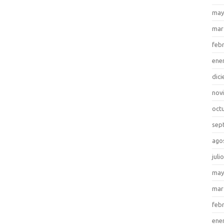
may
mar
feb
ene
dic
nov
oct
sep
ago
juli
may
mar
feb
ene