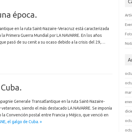
C
una época.
Artí
Eve
ntique en la ruta Saint-Nazaire-Veracruz está caracterizada
Fot
a la Primera Guerra Mundial por LA NAVARRE. En los años
 que pasó de su cenit a su ocaso debido a la crisis del 29,…
Noti
A
oct
oct
 Cuba.
mar
mpagnie Generale Transatlantique en la ruta Saint-Nazaire-
ene
veteranos, siendo el más destacado LA NAVARRE. Se imponía
dic
do la Convención postal entre Francia y Méjico, que venció en
oct
NE, el galgo de Cuba. »
oct