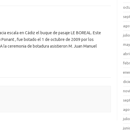
oct
sep
ago
acia escala en Cádiz el buque de pasaje LE BOREAL. Este
juli
 Ponant , fue botado el 1 de octubre de 2009 por los
may
a. A la ceremonia de botadura asistieron M. Juan Manuel
abri
feb
ene
dic
nov
sep
ago
juli
juni