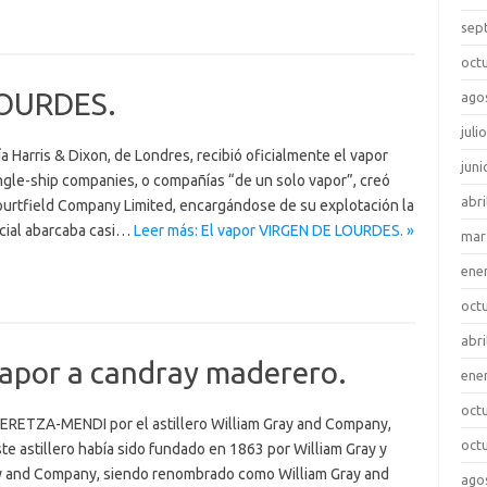
sep
oct
LOURDES.
ago
juli
 Harris & Dixon, de Londres, recibió oficialmente el vapor
juni
ngle-ship companies, o compañías “de un solo vapor”, creó
abri
rtfield Company Limited, encargándose de su explotación la
rcial abarcaba casi…
Leer más: El vapor VIRGEN DE LOURDES. »
mar
ene
oct
abri
vapor a candray maderero.
ene
oct
 ERETZA-MENDI por el astillero William Gray and Company,
oct
te astillero había sido fundado en 1863 por William Gray y
y and Company, siendo renombrado como William Gray and
ago