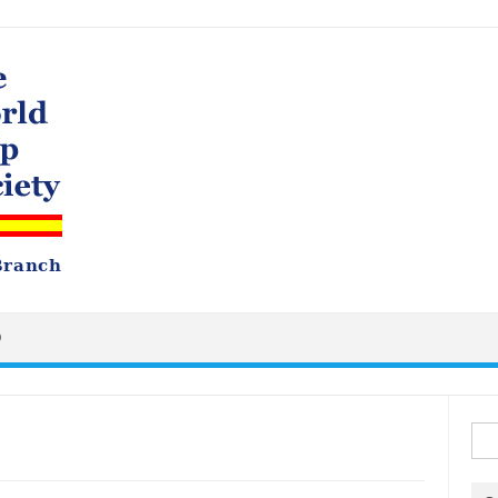
O
Busc