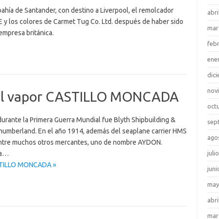
hía de Santander, con destino a Liverpool, el remolcador
abri
 y los colores de Carmet Tug Co. Ltd. después de haber sido
mar
empresa británica.
feb
ene
dic
nov
 del vapor CASTILLO MONCADA
oct
 durante la Primera Guerra Mundial fue Blyth Shipbuilding &
sep
rthumberland. En el año 1914, además del seaplane carrier HMS
ago
 entre muchos otros mercantes, uno de nombre AYDON.
ía…
juli
CASTILLO MONCADA »
juni
may
abri
mar