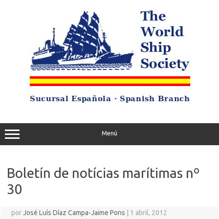
Saltar
al
contenido
Menú
Boletín de notícias marítimas nº
30
por
José Luís Díaz Campa-Jaime Pons
|
1 abril, 2012