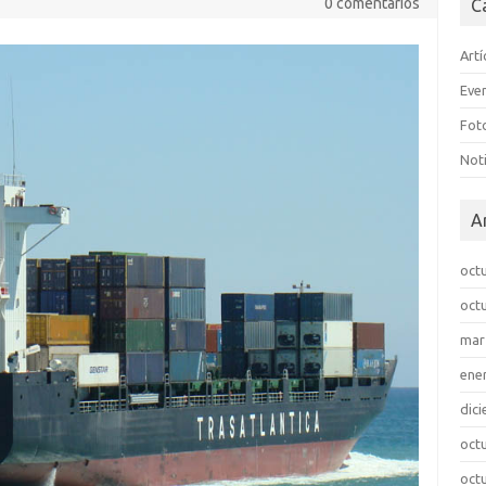
0 comentarios
C
Artí
Eve
Fot
Noti
A
oct
oct
mar
ene
dic
oct
oct