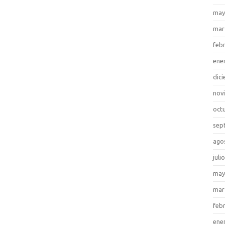
may
mar
feb
ene
dic
nov
oct
sep
ago
juli
may
mar
feb
ene