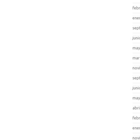
feb
ene
sep
juni
may
mar
nov
sep
juni
may
abri
feb
ene
nov