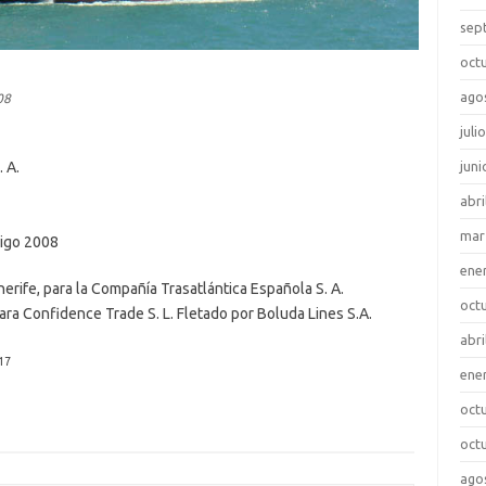
sep
oct
ago
08
juli
 A.
juni
abri
mar
 Vigo 2008
ene
rife, para la Compañía Trasatlántica Española S. A.
oct
ra Confidence Trade S. L. Fletado por Boluda Lines S.A.
abri
17
ene
oct
oct
ago