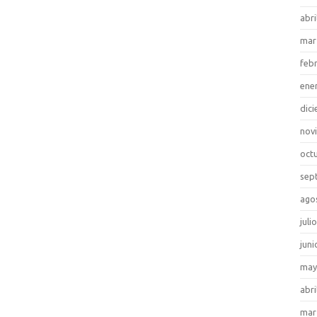
abri
mar
feb
ene
dic
nov
oct
sep
ago
juli
juni
may
abri
mar