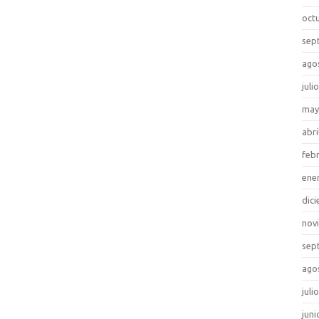
oct
sep
ago
juli
may
abri
feb
ene
dic
nov
sep
ago
juli
juni