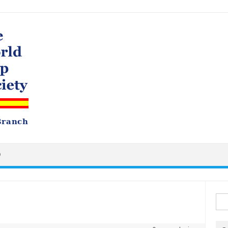
O
Busc