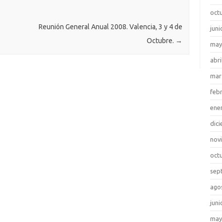
oct
Reunión General Anual 2008. Valencia, 3 y 4 de
juni
Octubre.
→
may
abri
mar
feb
ene
dic
nov
oct
sep
ago
juni
may