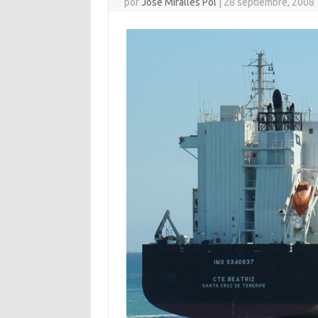
por
José Miralles Pol
|
28 septiembre, 2008