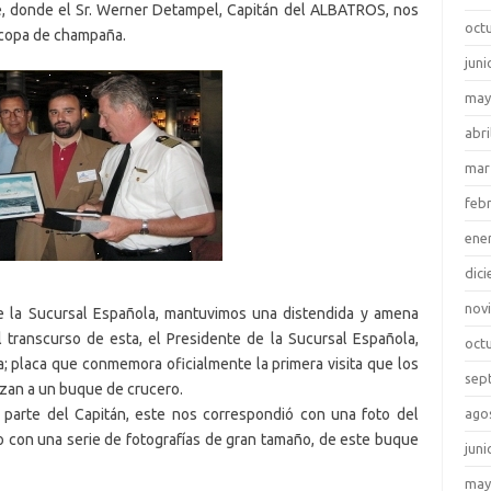
e, donde el Sr. Werner Detampel, Capitán del ALBATROS, nos
oct
a copa de champaña.
juni
may
abri
mar
feb
ene
dic
nov
 la Sucursal Española, mantuvimos una distendida y amena
 transcurso de esta, el Presidente de la Sucursal Española,
oct
; placa que conmemora oficialmente la primera visita que los
sep
zan a un buque de crucero.
r parte del Capitán, este nos correspondió con una foto del
ago
 con una serie de fotografías de gran tamaño, de este buque
juni
may