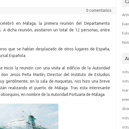
C
0 comentarios
Artí
celebró en Málaga, la primera reunión del Departamento
Eve
 A dicha reunión, asistieron un total de 12 personas, entre
Fot
Noti
mbros que se habían desplazado de otros lugares de España,
ursal Española.
A
e inició la reunión con una visita al edificio de la Autoridad
oct
don Jesús Peña Martín, Director del Instituto de Estudios
muy gentilmente, en la sala de maquetas, nos hizo una breve
oct
tán realizando el puerto de Málaga. Tras esta interesante
mar
ie obsequios, en nombre de la Autoridad Portuaria de Málaga.
ene
dic
oct
oct