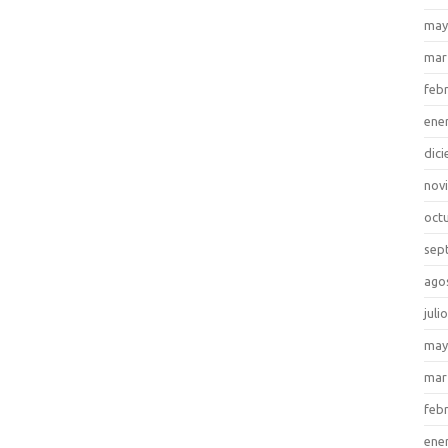
may
mar
feb
ene
dic
nov
oct
sep
ago
juli
may
mar
feb
ene