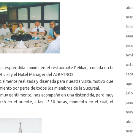
abri
mar
feb
ene
dic
nov
oct
na espléndida comida en el restaurante Pelikan, comida en la
sep
Oficial y el Hotel Manager del ALBATROS.
ialmente realizada y diseñada para nuestra visita, motivo que
ago
ento por parte de todos los miembros de la Sucursal.
juli
án, muy gentilmente, nos acompañó en una distendida, pero muy
nalizó en el puente, a las 15:30 horas, momento en el cual, el
juni
may
abri
mar