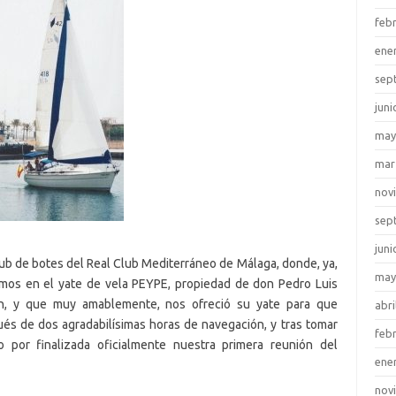
feb
ene
sep
juni
may
mar
nov
sep
juni
ub de botes del Real Club Mediterráneo de Málaga, donde, ya,
may
amos en el yate de vela PEYPE, propiedad de don Pedro Luis
ión, y que muy amablemente, nos ofreció su yate para que
abri
és de dos agradabilísimas horas de navegación, y tras tomar
feb
o por finalizada oficialmente nuestra primera reunión del
ene
nov