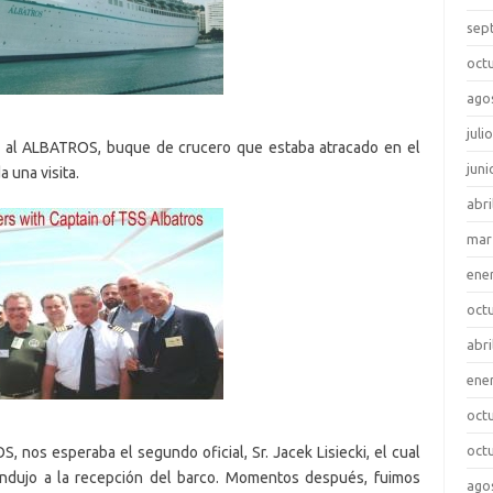
sep
oct
ago
juli
os al ALBATROS, buque de crucero que estaba atracado en el
juni
 una visita.
abri
mar
ene
oct
abri
ene
oct
oct
, nos esperaba el segundo oficial, Sr. Jacek Lisiecki, el cual
ondujo a la recepción del barco. Momentos después, fuimos
ago