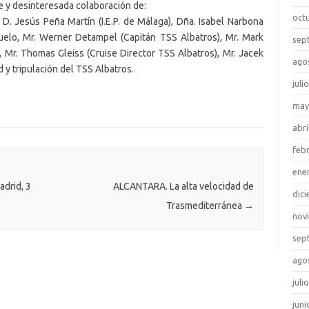
e y desinteresada colaboración de:
oct
 D. Jesús Peña Martín (I.E.P. de Málaga), Dña. Isabel Narbona
nquelo, Mr. Werner Detampel (Capitán TSS Albatros), Mr. Mark
sep
 Mr. Thomas Gleiss (Cruise Director TSS Albatros), Mr. Jacek
ago
ad y tripulación del TSS Albatros.
juli
may
abri
feb
ene
drid, 3
ALCANTARA. La alta velocidad de
dic
Trasmediterránea
→
nov
sep
ago
juli
juni