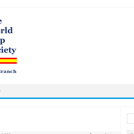
O
Busc