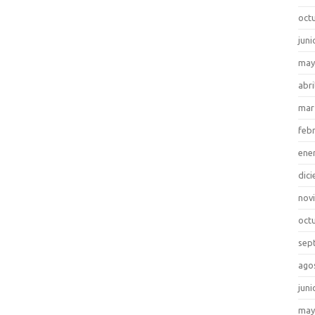
oct
juni
may
abri
mar
feb
ene
dic
nov
oct
sep
ago
juni
may