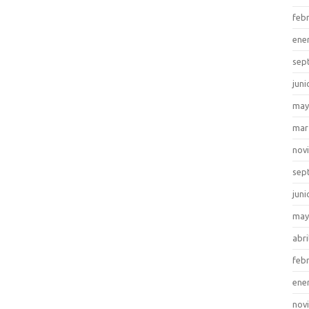
feb
ene
sep
juni
may
mar
nov
sep
juni
may
abri
feb
ene
nov