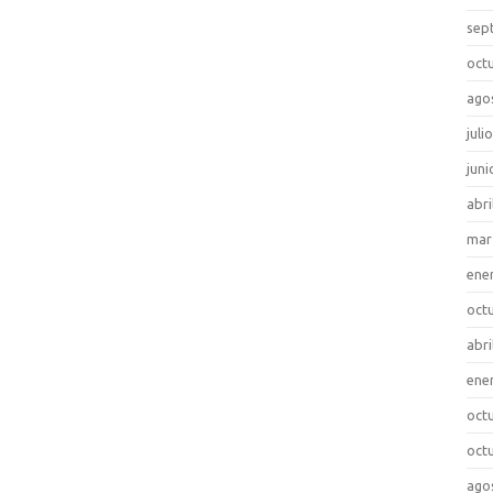
sep
oct
ago
juli
juni
abri
mar
ene
oct
abri
ene
oct
oct
ago