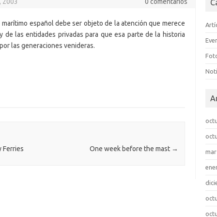
, 2003
0 comentarios
C
 marítimo español debe ser objeto de la atención que merece
Artí
y de las entidades privadas para que esa parte de la historia
Eve
por las generaciones venideras.
Fot
Noti
A
oct
oct
 Ferries
One week before the mast
→
mar
ene
dic
oct
oct