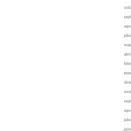
oct
sep
ago
juli
may
abri
feb
ene
dic
nov
sep
ago
juli
juni