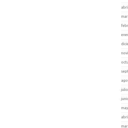
abri
mar
feb
ene
dic
nov
oct
sep
ago
juli
juni
may
abri
mar