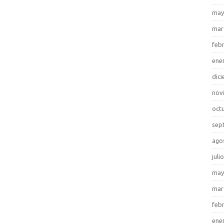
may
mar
feb
ene
dic
nov
oct
sep
ago
juli
may
mar
feb
ene